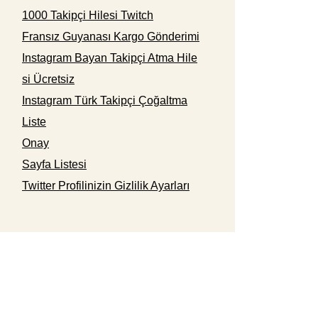
1000 Takipçi Hilesi Twitch
Fransız Guyanası Kargo Gönderimi
Instagram Bayan Takipçi Atma Hile
si Ücretsiz
Instagram Türk Takipçi Çoğaltma
Liste
Onay
Sayfa Listesi
Twitter Profilinizin Gizlilik Ayarları