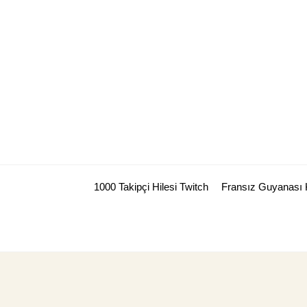
Skip
to
content
1000 Takipçi Hilesi Twitch
Fransız Guyanası 