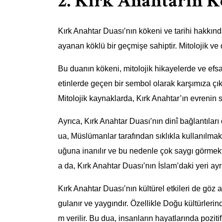
2. Kırk Anahtarın 
Kırk Anahtar Duası’nın kökeni ve tarihi hakkınd
ayanan köklü bir geçmişe sahiptir. Mitolojik ve di
Bu duanın kökeni, mitolojik hikayelerde ve efsa
etinlerde geçen bir sembol olarak karşımıza çık
Mitolojik kaynaklarda, Kırk Anahtar’ın evrenin sı
Ayrıca, Kırk Anahtar Duası’nın dinî bağlantıları
ua, Müslümanlar tarafından sıklıkla kullanılmak
uğuna inanılır ve bu nedenle çok saygı görmekte
a da, Kırk Anahtar Duası’nın İslam’daki yeri ayrıc
Kırk Anahtar Duası’nın kültürel etkileri de göz a
gulanır ve yaygındır. Özellikle Doğu kültürler
m verilir. Bu dua, insanların hayatlarında pozit