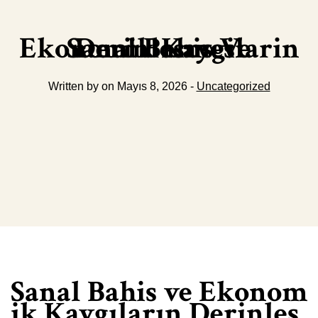
Sanal Bahis Ve Ekonomik Kaygilarin Derinlesmesi
Written by on Mayıs 8, 2026 -
Uncategorized
Sanal Bahis ve Ekonom
ik Kaygıların Derinleş