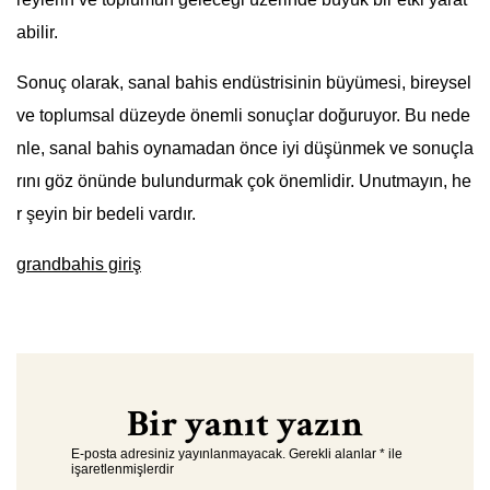
abilir.
Sonuç olarak, sanal bahis endüstrisinin büyümesi, bireysel
ve toplumsal düzeyde önemli sonuçlar doğuruyor. Bu nede
nle, sanal bahis oynamadan önce iyi düşünmek ve sonuçla
rını göz önünde bulundurmak çok önemlidir. Unutmayın, he
r şeyin bir bedeli vardır.
grandbahis giriş
Bir yanıt yazın
E-posta adresiniz yayınlanmayacak.
Gerekli alanlar
*
ile
işaretlenmişlerdir